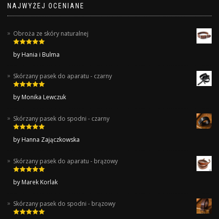
NAJWYŻEJ OCENIANE
Obroża ze skóry naturalnej
Rated
5
out
by Hania i Bulma
of 5
Skórzany pasek do aparatu - czarny
Rated
5
out
by Monika Lewczuk
of 5
Skórzany pasek do spodni - czarny
Rated
5
out
by Hanna Zajączkowska
of 5
Skórzany pasek do aparatu - brązowy
Rated
5
out
by Marek Korlak
of 5
Skórzany pasek do spodni - brązowy