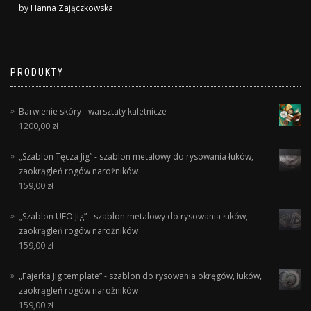
Rated
5
out
by Hanna Zajączkowska
of 5
PRODUKTY
Barwienie skóry - warsztaty kaletnicze
1200,00
zł
„Szablon Tęcza Jig” - szablon metalowy do rysowania łuków,
zaokrągleń rogów narożników
159,00
zł
„Szablon UFO Jig” - szablon metalowy do rysowania łuków,
zaokrągleń rogów narożników
159,00
zł
„Fajerka Jig template” - szablon do rysowania okręgów, łuków,
zaokrągleń rogów narożników
159,00
zł