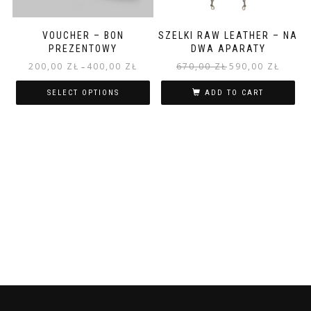
VOUCHER – BON
SZELKI RAW LEATHER – NA
PREZENTOWY
DWA APARATY
200,00
ZŁ
400,00
ZŁ
670,00
ZŁ
590,00
ZŁ
–
SELECT OPTIONS
ADD TO CART