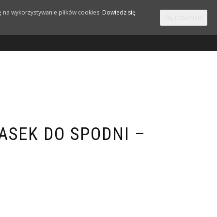
ę na wykorzystywanie plików cookies.
Dowiedz się
Ok, rozumiem
KONTO
KONTAKT
0
ASEK DO SPODNI –