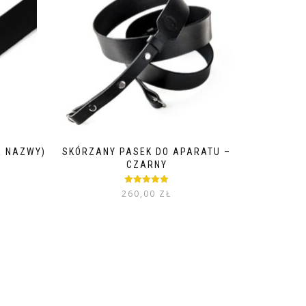
E NAZWY)
SKÓRZANY PASEK DO APARATU –
CZARNY
Rated
5.00
260,00
ZŁ
out of 5