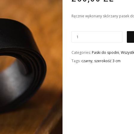
Ręcznie wykonany skórzany pasek do
Categories:
Paski do spodni
,
Wszystk
Tags:
czarny
,
szerokość 3 cm