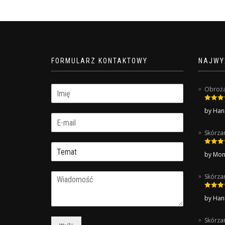
FORMULARZ KONTAKTOWY
NAJWY
Obroża 
Rated
5
by Han
of 5
Skórza
Rated
5
by Mon
of 5
Skórza
Rated
5
by Han
of 5
Skórza