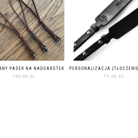
ANY PASEK NA NADGARSTEK
PERSONALIZACJA (TŁOCZENI
160,00
ZŁ
75,00
ZŁ