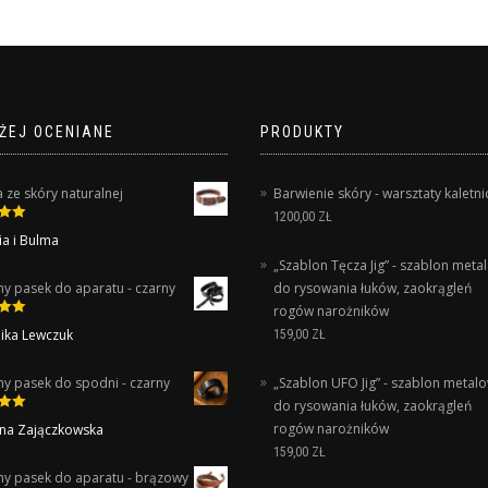
ŻEJ OCENIANE
PRODUKTY
ze skóry naturalnej
Barwienie skóry - warsztaty kaletni
1200,00
ZŁ
out
ia i Bulma
„Szablon Tęcza Jig” - szablon meta
ny pasek do aparatu - czarny
do rysowania łuków, zaokrągleń
rogów narożników
out
ika Lewczuk
159,00
ZŁ
ny pasek do spodni - czarny
„Szablon UFO Jig” - szablon metal
do rysowania łuków, zaokrągleń
out
rogów narożników
na Zajączkowska
159,00
ZŁ
ny pasek do aparatu - brązowy