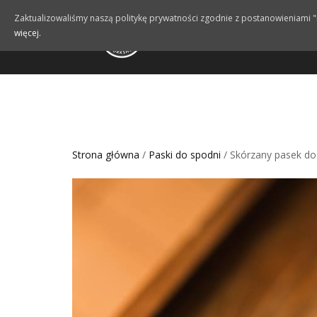
Zaktualizowaliśmy naszą politykę prywatności zgodnie z postanowieniami "
więcej.
PASKI DO AP
Strona główna
/
Paski do spodni
/ Skórzany pasek do