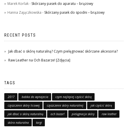
Marek Korlak
-
Skórzany pasek do aparatu – brązowy
Hanna Zajączkowska
-
Skórzany pasek do spodni – brązowy
RECENT POSTS
Jak dbać o skórę naturalną? Czym pielęgnować skórzane akcesoria?
Raw Leather na Och Bazarze! [Zdjęcia]
TAGS
2017
babka do wynajecia
czym najlepiej czyścić skórę
czyszczenie skóry licowej
czyszczenie skóry naturalnej
jak czyścić skórę
jak dbać o skórę naturalną
och bazar!
pielęgnacja skóry
raw leather
skóra naturalna
targi