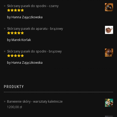
Skórzany pasek do spodni - czarny
Rated
5
out
by Hanna Zajączkowska
of 5
Skórzany pasek do aparatu - brązowy
Rated
5
out
by Marek Korlak
of 5
Skórzany pasek do spodni - brązowy
Rated
5
out
by Hanna Zajączkowska
of 5
PRODUKTY
Barwienie skóry - warsztaty kaletnicze
1200,00
zł