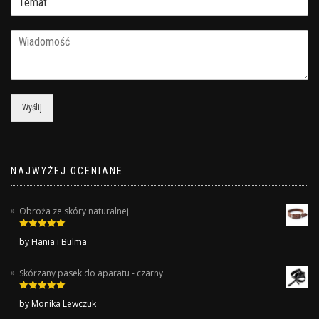
Wyślij
NAJWYŻEJ OCENIANE
Obroża ze skóry naturalnej
Rated
5
out
by Hania i Bulma
of 5
Skórzany pasek do aparatu - czarny
Rated
5
out
by Monika Lewczuk
of 5