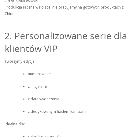
Od 50 sztuk wzwyż.
Produkcja ręczna w Polsce, nie pracujemy na gotowych produktach z
Chin.
2. Personalizowane serie dla
klientów VIP
Tworzymy edycje:
numerowane
z inicjałami
z datą wydarzenia
z dedykowanym hasłem kampanii
Idealne dla:
salonów sprzedaży