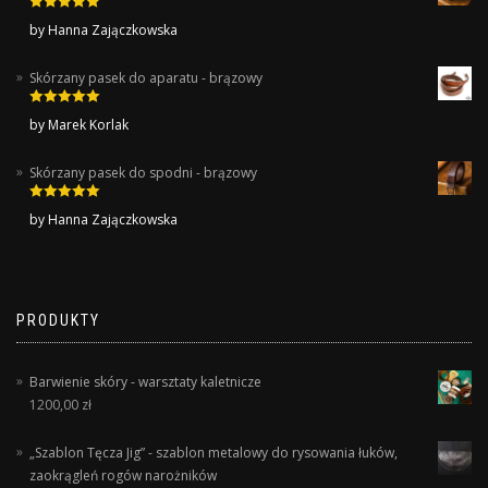
Rated
5
out
by Hanna Zajączkowska
of 5
Skórzany pasek do aparatu - brązowy
Rated
5
out
by Marek Korlak
of 5
Skórzany pasek do spodni - brązowy
Rated
5
out
by Hanna Zajączkowska
of 5
PRODUKTY
Barwienie skóry - warsztaty kaletnicze
1200,00
zł
„Szablon Tęcza Jig” - szablon metalowy do rysowania łuków,
zaokrągleń rogów narożników