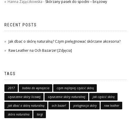
Hanna Zajączkowska
-
Skórzany pasek do spodni – brązowy
RECENT POSTS
Jak dbać o skórę naturalną? Czym pielęgnować skórzane akcesoria?
Raw Leather na Och Bazarze! [Zdjęcia]
TAGS
2017
babka do wynajecia
czym najlepiej czyścić skórę
czyszczenie skóry licowej
czyszczenie skóry naturalnej
jak czyścić skórę
jak dbać o skórę naturalną
och bazar!
pielęgnacja skóry
raw leather
skóra naturalna
targi