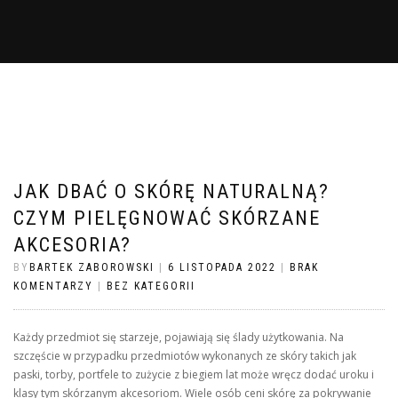
JAK DBAĆ O SKÓRĘ NATURALNĄ?
CZYM PIELĘGNOWAĆ SKÓRZANE
AKCESORIA?
BY
BARTEK ZABOROWSKI
|
6 LISTOPADA 2022
|
BRAK
KOMENTARZY
|
BEZ KATEGORII
Każdy przedmiot się starzeje, pojawiają się ślady użytkowania. Na
szczęście w przypadku przedmiotów wykonanych ze skóry takich jak
paski, torby, portfele to zużycie z biegiem lat może wręcz dodać uroku i
klasy tym skórzanym akcesoriom. Wiele osób ceni skórę za pokrywanie