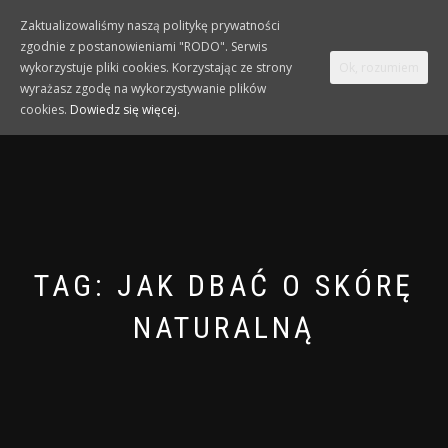
Zaktualizowaliśmy naszą politykę prywatności
zgodnie z postanowieniami "RODO". Serwis
TOGGLE
0
wykorzystuje pliki cookies. Korzystając ze strony
Ok, rozumiem
NAVIGATION
wyrażasz zgodę na wykorzystywanie plików
cookies.
Dowiedz się więcej.
TAG:
JAK DBAĆ O SKÓRĘ
NATURALNĄ