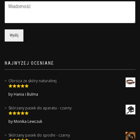
Wyślij
NAJWYŻEJ OCENIANE
Obroża ze skóry naturalnej
Rated
5
out
by Hania i Bulma
of 5
Skórzany pasek do aparatu - czarny
Rated
5
out
by Monika Lewczuk
of 5
Skórzany pasek do spodni - czarny