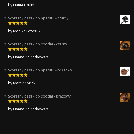
Rated
5
out
by Hania i Bulma
of 5
Skórzany pasek do aparatu - czarny
Rated
5
out
by Monika Lewczuk
of 5
Skórzany pasek do spodni - czarny
Rated
5
out
by Hanna Zajączkowska
of 5
Skórzany pasek do aparatu - brązowy
Rated
5
out
by Marek Korlak
of 5
Skórzany pasek do spodni - brązowy
Rated
5
out
by Hanna Zajączkowska
of 5