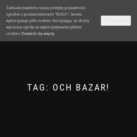
Zaktualizowaliśmy naszą politykę prywatności
zgodnie z postanowieniami "RODO". Serwis
TOGGLE
0
wykorzystuje pliki cookies. Korzystając ze strony
Ok, rozumiem
NAVIGATION
wyrażasz zgodę na wykorzystywanie plików
cookies.
Dowiedz się więcej.
TAG:
OCH BAZAR!