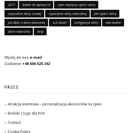
2017
babka do wynajecia
czym najlepiej czyścić skórę
czyszczenie skóry licowej
czyszczenie skóry naturalnej
jak czyścić skórę
jak dbać o skórę naturalną
och bazar!
pielęgnacja skóry
raw leather
skóra naturalna
targi
Wyślij do nas
e-mail
Zadzwoń
+48 606 625 242
PAGES
Atrakcja eventowa – personalizacja akcesoriów na żywo
Breloki z logo dla firm
Contact
Cookie Policy