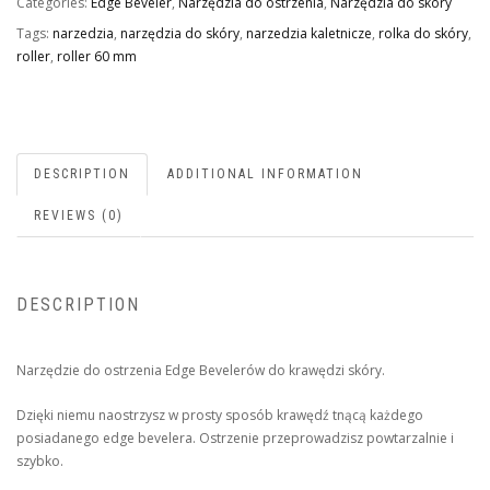
Categories:
Edge Beveler
,
Narzędzia do ostrzenia
,
Narzędzia do skóry
Tags:
narzedzia
,
narzędzia do skóry
,
narzedzia kaletnicze
,
rolka do skóry
,
roller
,
roller 60 mm
DESCRIPTION
ADDITIONAL INFORMATION
REVIEWS (0)
DESCRIPTION
Narzędzie do ostrzenia Edge Bevelerów do krawędzi skóry.
Dzięki niemu naostrzysz w prosty sposób krawędź tnącą każdego
posiadanego edge bevelera. Ostrzenie przeprowadzisz powtarzalnie i
szybko.