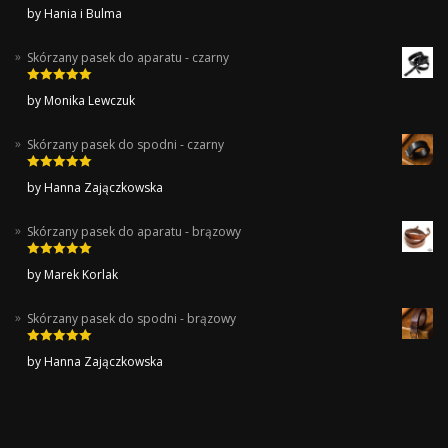
Rated
5
out
by Hania i Bulma
of 5
Skórzany pasek do aparatu - czarny
Rated
5
out
by Monika Lewczuk
of 5
Skórzany pasek do spodni - czarny
Rated
5
out
by Hanna Zajączkowska
of 5
Skórzany pasek do aparatu - brązowy
Rated
5
out
by Marek Korlak
of 5
Skórzany pasek do spodni - brązowy
Rated
5
out
by Hanna Zajączkowska
of 5