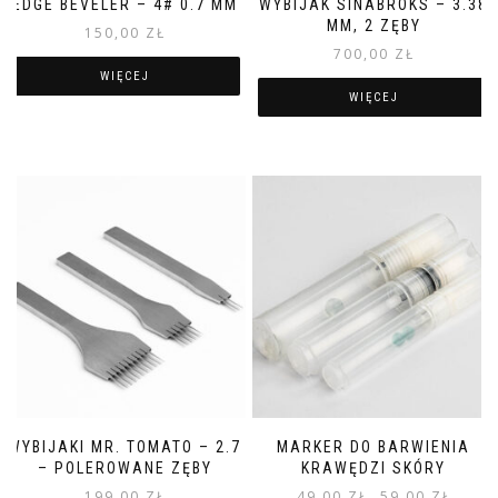
EDGE BEVELER – 4# 0.7 MM
WYBIJAK SINABROKS – 3.38
MM, 2 ZĘBY
150,00
ZŁ
700,00
ZŁ
WIĘCEJ
WIĘCEJ
WYBIJAKI MR. TOMATO – 2.7
MARKER DO BARWIENIA
– POLEROWANE ZĘBY
KRAWĘDZI SKÓRY
199,00
ZŁ
49,00
ZŁ
59,00
ZŁ
–