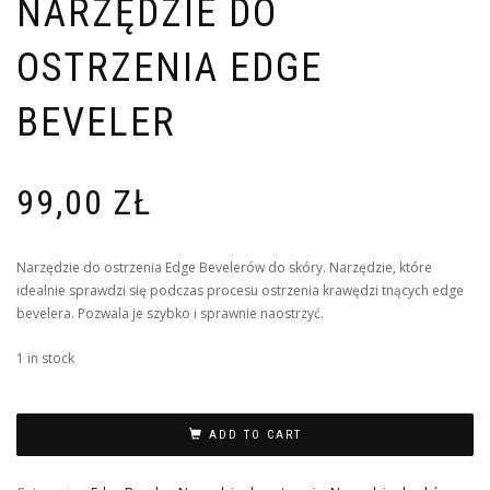
NARZĘDZIE DO
OSTRZENIA EDGE
BEVELER
99,00
ZŁ
Narzędzie do ostrzenia Edge Bevelerów do skóry. Narzędzie, które
idealnie sprawdzi się podczas procesu ostrzenia krawędzi tnących edge
bevelera. Pozwala je szybko i sprawnie naostrzyć.
1 in stock
ADD TO CART