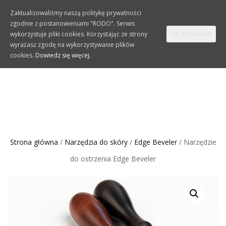
Zaktualizowaliśmy naszą politykę prywatności
zgodnie z postanowieniami "RODO". Serwis
TOGGLE
0
wykorzystuje pliki cookies. Korzystając ze strony
Ok, rozumiem
NAVIGATION
wyrażasz zgodę na wykorzystywanie plików
cookies.
Dowiedz się więcej.
Strona główna
/
Narzędzia do skóry
/
Edge Beveler
/ Narzędzie
do ostrzenia Edge Beveler